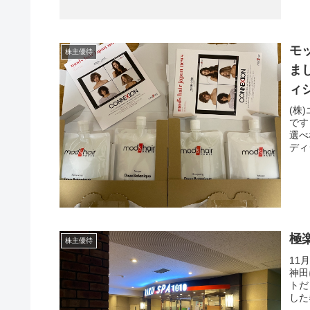
モ
株主優待
ま
ィ
(株
です
選べ
ディ
極
株主優待
11
神田
トだ
した