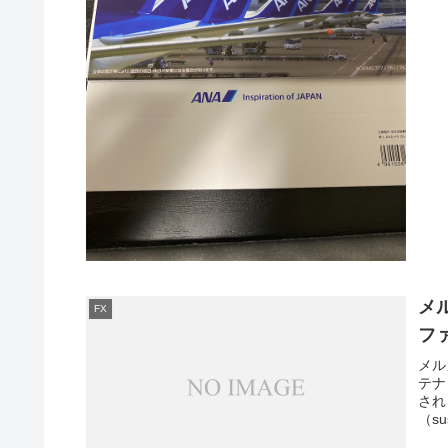
メ
FX
フ
メル
テナ
され
（su