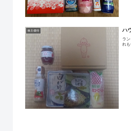
ハ
株主優待
ラン
れも