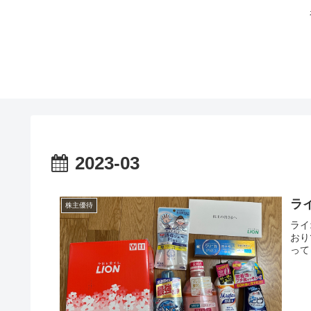
2023-03
ラ
株主優待
ライ
おり
って