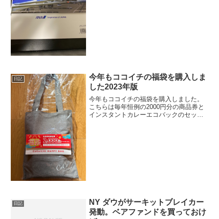
がなくなってしまったのでなかなか乗る
機会がないので残念です。なんとか頑張
ってほしいのでマイナスでもホールドし
ます。
今年もココイチの福袋を購入しま
日記
した2023年版
今年もココイチの福袋を購入しました。
こちらは毎年恒例の2000円分の商品券と
インスタントカレーエコバックのセット
になります。エコバックは厚みがあっ
て、なかなか高級感があります。 イン
スタントカレーの棒カレーと野菜カレー
は去年と同じような...
NY ダウがサーキットブレイカー
日記
発動。ベアファンドを買っておけ