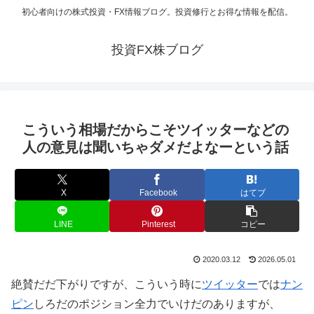
初心者向けの株式投資・FX情報ブログ。投資修行とお得な情報を配信。
投資FX株ブログ
こういう相場だからこそツイッターなどの
人の意見は聞いちゃダメだよなーという話
X
Facebook
はてブ
LINE
Pinterest
コピー
2020.03.12
2026.05.01
絶賛だだ下がりですが、こういう時に
ツイッター
では
ナン
ピン
しろだのポジション全力でいけだのありますが、