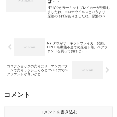
ば・・
NYダウがサーキットブレイカーが発動し
ましたね。コロナウイルスというより、
原油の下げがありましたね。原油のベア
ファンドはS高で全く買えませんでした
ね。基本、株はレバかけないのでそこは
やられはしないのですが、マイナスがひ
どい・・これからも当分...
NY ダウがサーキットブレイカー発動。
OPECも機能不全での原油下落。ベアフ
ァンドを買っておけば・・
コロナショックの売りはリーマンのパタ
ーンで売りラッシュくるとヤバイのでベ
アファンドが良いかと
コメント
コメントを書き込む