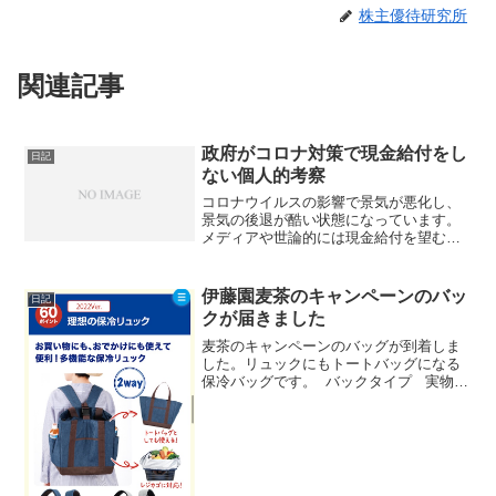
株主優待研究所
関連記事
政府がコロナ対策で現金給付をし
日記
ない個人的考察
コロナウイルスの影響で景気が悪化し、
景気の後退が酷い状態になっています。
メディアや世論的には現金給付を望む声
が多いですが、個人的には現金給付はし
ないんじゃないかなと思います。理由は
貯蓄に回るとかそういう理由ではなく、
伊藤園麦茶のキャンペーンのバッ
日記
2008年の定額給付金と...
クが届きました
麦茶のキャンペーンのバッグが到着しま
した。リュックにもトートバッグになる
保冷バッグです。 バックタイプ 実物は
かなり大きくかごにスポッと入る大きさ
でかなりよい感じでした。 お弁当のテイ
クアウトの時とかいつも微妙にサイズが
足りないので、...