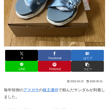
X
Facebook
はてブ
LINE
Pinterest
コピー
2022.04.23
2026.05.01
毎年恒例の
アマガサ
の
株主優待
で頼んだサンダルが到着し
ました。