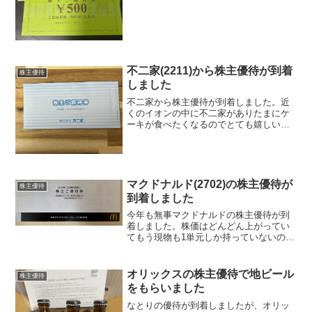
不二家(2211)から株主優待が到着
株主優待
しました
不二家から株主優待が到着しました。近
くのイオンの中に不二家がありたまにケ
ーキが食べたくなるのでとても嬉しい優
待です。100株で3000円分の株主優待に
なります。ちなみに不二家の優待は今回
が初取得です。
マクドナルド(2702)の株主優待が
株主優待
到着しました
今年も無事マクドナルドの株主優待が到
着しました。株価はどんどん上がってい
てもう現物も1単元しか持っていないので
すが月一回はマクドナルドで自由に好き
なものを食べれるので重宝しています。
現物はなかなか増やせないので来年は取
オリックスの株主優待で地ビール
株主優待
れるなら全力でとろうか...
をもらいました
なとりの優待が到着しましたが、オリッ