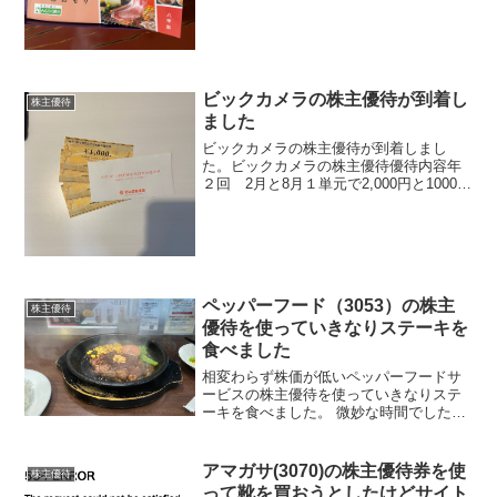
ビックカメラの株主優待が到着し
株主優待
ました
ビックカメラの株主優待が到着しまし
た。ビックカメラの株主優待優待内容年
２回 2月と8月１単元で2,000円と1000円
の商品券になります。考察圧倒的使いや
すさのビックカメラ の株主優待。現在妻
と自分で１単元ずつ持っていますが、安
くなったら買...
ペッパーフード（3053）の株主
株主優待
優待を使っていきなりステーキを
食べました
相変わらず株価が低いペッパーフードサ
ービスの株主優待を使っていきなりステ
ーキを食べました。 微妙な時間でしたら
がお客さんもぽつぽつといましたし、
1000円ちょいでは十分おいしいなと思い
ました。持っている株はむちゃくちゃ含
アマガサ(3070)の株主優待券を使
株主優待
み損ですが、優待が続...
って靴を買おうとしたけどサイト