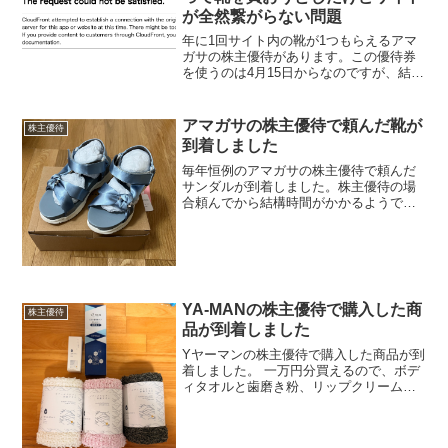
が全然繋がらない問題
年に1回サイト内の靴が1つもらえるアマ
ガサの株主優待があります。この優待券
を使うのは4月15日からなのですが、結構
すぐに靴が売り切れてしまうので欲しい
靴がある方は初日に申し込みます。そし
て0時になったタイミングで買おうとした
アマガサの株主優待で頼んだ靴が
株主優待
のですがまぁサイ...
到着しました
毎年恒例のアマガサの株主優待で頼んだ
サンダルが到着しました。株主優待の場
合頼んでから結構時間がかかるようです
が、今回はすぐに到着しました。相変わ
らず日付変わった色は全然つながりませ
んでしたが頼んだのがそんなに高くない
サンダルだったんで朝頼ん...
YA-MANの株主優待で購入した商
株主優待
品が到着しました
Yヤーマンの株主優待で購入した商品が到
着しました。 一万円分買えるので、ボデ
ィタオルと歯磨き粉、リップクリームを
購入しました。いつもは戦艦買うんです
がなかったので、ボディタオルを試して
みました。ボディタオルは使ったことな