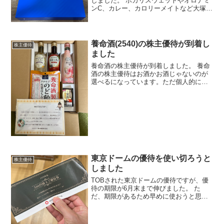
しました。 ポカリスウェットやオロナミ
ンC、カレー、カロリーメイトなど大塚製
薬といえばこれ！という商品が多数入っ
ていてとてもありがたいです。 しかも、
箱自体がお歳暮のような高級感あるので
届いた時のワクワク...
養命酒(2540)の株主優待が到着し
株主優待
ました
養命酒の株主優待が到着しました。 養命
酒の株主優待はお酒かお酒じゃないのが
選べるになっています。ただ個人的には
普通の養命酒が欲しいのであれが選べな
いのが残念です。
東京ドームの優待を使い切ろうと
株主優待
しました
TOBされた東京ドームの優待ですが、優
待の期限が6月末まで伸びました。 た
だ、期限があるため早めに使おうと思い
賞品系は使いました。 使用先としてはラ
クーア内のユニクロで使用しました。 た
だ、ポイントの方がいつも使っているバ