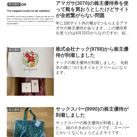
(500円×6枚) + 自社販売...
アマガサ(3070)の株主優待券を使
株主優待
って靴を買おうとしたけどサイト
が全然繋がらない問題
年に1回サイト内の靴が1つもらえるアマ
ガサの株主優待があります。この優待券
を使うのは4月15日からなのですが、結構
すぐに靴が売り切れてしまうので欲しい
靴がある方は初日に申し込みます。そし
て0時になったタイミングで買おうとした
株式会社ナック(9788)から株主優
株主優待
のですがまぁサイ...
待が到着しました
ナックの株主優待が到着しました。 化粧
水の後につけるオイルとクリームになり
ます。
サックスバー(9990)の株主優待が
株主優待
到着しました
サックスバーの株主優待が到着しまし
た。 緑の大きめのバックです。スーパー
とかいくなにちょうどよさそうです。