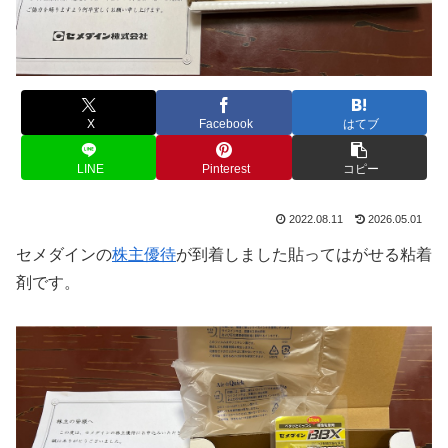
X
Facebook
はてブ
LINE
Pinterest
コピー
2022.08.11
2026.05.01
セメダインの
株主優待
が到着しました貼ってはがせる粘着
剤です。