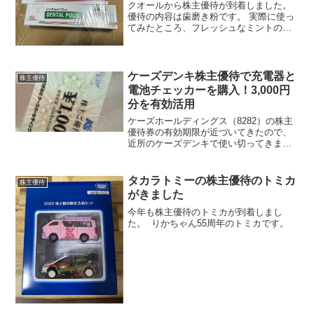
クオールから株主優待が到着しました。
優待の内容は歯磨き粉です。 実際に使っ
てみたところ、フレッシュなミントの香
りが口の中に広がり、とても気持ち良か
ったです。家族にも試してもらったとこ
ろ、大好評で、普段使っている歯磨き粉
よりもずっと良いと感じ...
ケーズデンキ株主優待で充電器と
株主優待
電池チェッカーを購入！3,000円
分を有効活用
ケーズホールディングス（8282）の株主
優待券の有効期限が近づいてきたので、
近所のケーズデンキで使い切ってきまし
た。今回は充電器と電池チェッカーを合
計3,000円分購入し、ちょうど優待券で支
払いを済ませた格好です。株主優待券で
タカラトミーの株主優待のトミカ
株主優待
買ったもの家電...
がきました
今年も株主優待のトミカが到着しまし
た。 りかちゃん55周年のトミカです。