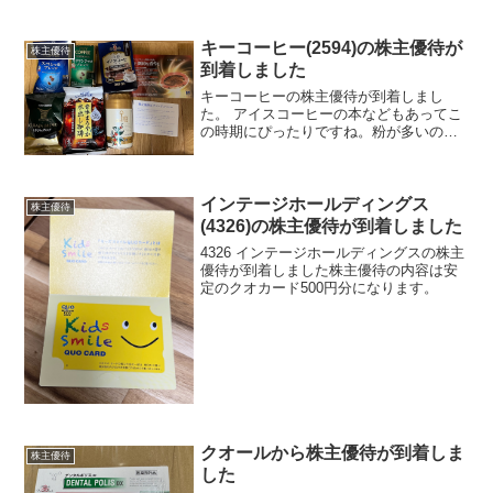
な使い方」として、フロートを選ぶメリ
ットを公式情報をもとにご紹介します。
マクドナルド株主優待の基本情報日本マ
キーコーヒー(2594)の株主優待が
株主優待
クドナルドホールディング...
到着しました
キーコーヒーの株主優待が到着しまし
た。 アイスコーヒーの本などもあってこ
の時期にぴったりですね。粉が多いので
すが家では豆から自動で挽くマシンがあ
るので豆でもらえるとありがたいのです
が優待的には粉なのはしょうがないかな
と言う感じですかね。
インテージホールディングス
株主優待
(4326)の株主優待が到着しました
4326 インテージホールディングスの株主
優待が到着しました株主優待の内容は安
定のクオカード500円分になります。
クオールから株主優待が到着しま
株主優待
した