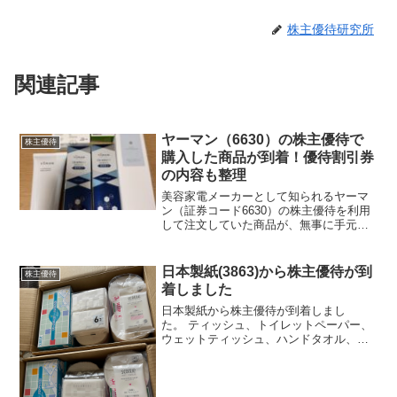
株主優待研究所
関連記事
ヤーマン（6630）の株主優待で
株主優待
購入した商品が到着！優待割引券
の内容も整理
美容家電メーカーとして知られるヤーマ
ン（証券コード6630）の株主優待を利用
して注文していた商品が、無事に手元へ
届きました。優待割引券を使ってオンラ
インストアで購入したもので、箱を開け
る瞬間はやはりわくわくするものです。
日本製紙(3863)から株主優待が到
株主優待
今回は、到着の様子と...
着しました
日本製紙から株主優待が到着しまし
た。 ティッシュ、トイレットペーパー、
ウェットティッシュ、ハンドタオル、キ
ッチンペーパーです。 自分ではハンド
タオルは買わないのですが、使ってみる
とかなり便利ですねー 自分でも買おうか
なと思いました。 ...