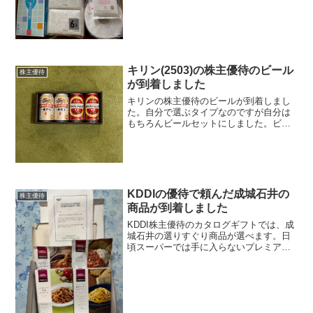
キリン(2503)の株主優待のビール
株主優待
が到着しました
キリンの株主優待のビールが到着しまし
た。自分で選ぶタイプなのですが自分は
もちろんビールセットにしました。ビー
ルは1番絞りとスプリングバレーと言うク
ラフトビールの2種類をセットとなりま
す。
KDDIの優待で頼んだ成城石井の
株主優待
商品が到着しました
KDDI株主優待のカタログギフトでは、成
城石井の選りすぐり商品が選べます。日
頃スーパーでは手に入らないプレミアム
感があり、自宅でちょっとした贅沢気分
を味わえます。特に成城石井の商品は、
口コミでも評判が良く、初めての方にも
おすすめです。到着ま...