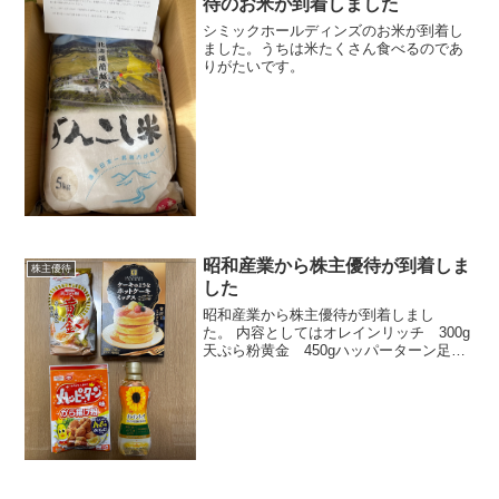
待のお米が到着しました
シミックホールディンズのお米が到着し
ました。うちは米たくさん食べるのであ
りがたいです。
昭和産業から株主優待が到着しま
株主優待
した
昭和産業から株主優待が到着しまし
た。 内容としてはオレインリッチ 300g
天ぷら粉黄金 450gハッパーターン足か
ら揚げ粉 80gケーキのようなホットケー
キミックス 400gです。ハッピーターン
のから揚げ粉とかかなり気になる商品も
ありますし...