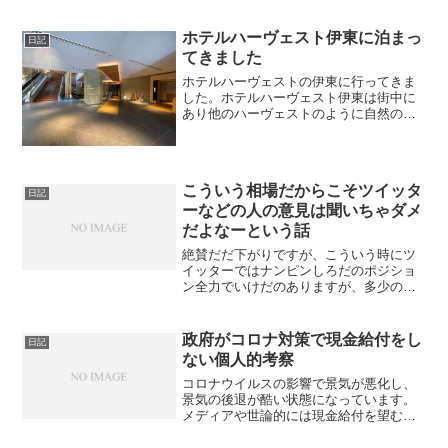
ホテルハーヴェスト伊東に泊まっ
日記
てきました
ホテルハーヴェストの伊東に行ってきま
した。ホテルハーヴェスト伊東は街中に
あり他のハーヴェストのように自然の中
にあるという感じではなかったです。 街
中にあるのか駐車場は室内で少し狭いで
す。 ロビーも綺麗です。 フロントの近
くにはお洒落な展示...
こういう相場だからこそツイッタ
日記
ーなどの人の意見は聞いちゃダメ
だよなーという話
絶賛だだ下がりですが、こういう時にツ
イッターではナンピンしろだのポジショ
ン全力でいけだのありますが、多少の機
会損失があっても絶対にうのみして真似
してはダメですよね。
政府がコロナ対策で現金給付をし
日記
ない個人的考察
コロナウイルスの影響で景気が悪化し、
景気の後退が酷い状態になっています。
メディアや世論的には現金給付を望む声
が多いですが、個人的には現金給付はし
ないんじゃないかなと思います。理由は