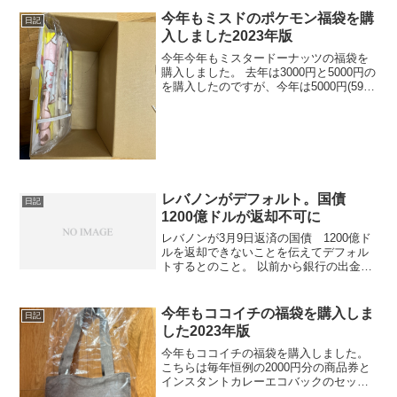
貯蓄に回るとかそういう理由ではなく、
今年もミスドのポケモン福袋を購
日記
2008年の定額給付金と...
入しました2023年版
今年今年もミスタードーナッツの福袋を
購入しました。 去年は3000円と5000円の
を購入したのですが、今年は5000円(5900
円)のみを購入しました。 50個は結構ぺろ
っと食べちゃいますね。
レバノンがデフォルト。国債
日記
1200億ドルが返却不可に
レバノンが3月9日返済の国債 1200億ド
ルを返却できないことを伝えてデフォル
トするとのこと。 以前から銀行の出金制
限をしていた。また、現在はレバノンの
現地通貨のみの引き出しが可能とのこ
と。外貨の圧倒的不足は免れない状態
今年もココイチの福袋を購入しま
日記
した2023年版
今年もココイチの福袋を購入しました。
こちらは毎年恒例の2000円分の商品券と
インスタントカレーエコバックのセット
になります。エコバックは厚みがあっ