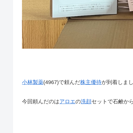
小林製薬
(4967)で頼んだ
株主優待
が到着しま
今回頼んだのは
アロエ
の
洗顔
セットで石鹸か