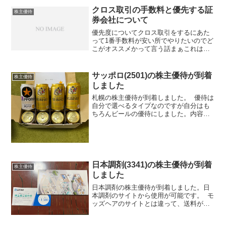
て0時になったタイミングで買おうとした
クロス取引の手数料と優先する証
株主優待
のですがまぁサイ...
券会社について
優先度についてクロス取引をするにあた
って1番手数料が安い所でやりたいのでど
こがオススメかって言う話まぁこれはほ
とんどの方が今ご存知かと思うんですけ
どSMBC日興証券が1番貸株料がお得でし
かも、信用取引の手数料無料と、あと自
サッポロ(2501)の株主優待が到着
株主優待
分は普通にSBIと...
しました
札幌の株主優待が到着しました。 優待は
自分で選べるタイプなのですが自分はも
ちろんビールの優待にしました。内容と
しては少しエビスビールが多めでした
日本調剤(3341)の株主優待が到着
株主優待
しました
日本調剤の株主優待が到着しました。日
本調剤のサイトから使用が可能です。 モ
ッズヘアのサイトとは違って、送料が無
料になるのがありがたいです。自分はユ
ンケルポチりました。