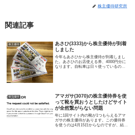
株主優待研究所
関連記事
あさひ(3333)から株主優待が到着
株主優待
しました
今年もあさひから株主優待が到着しまし
た。あさひのお店使える券、4000円分に
なります。自転車は日々使っているので
メンテナンス費用等に使いたいと思いま
す。
アマガサ(3070)の株主優待券を使
株主優待
って靴を買おうとしたけどサイト
が全然繋がらない問題
年に1回サイト内の靴が1つもらえるアマ
ガサの株主優待があります。この優待券
を使うのは4月15日からなのですが、結構
すぐに靴が売り切れてしまうので欲しい
靴がある方は初日に申し込みます。そし