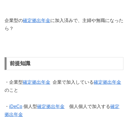
企業型の
確定拠出年金
に加入済みで、主婦や無職になった
ら？
前提知識
・企業型
確定拠出年金
企業で加入している
確定拠出年金
のこと
・
iDeCo
個人型
確定拠出年金
個人個人で加入する
確定
拠出年金