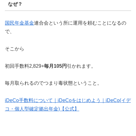
なぜ？
国民年金基金
連合会という所に運用を頼むことになるの
で、
そこから
初回手数料2,829+
毎月105円
引かれます。
毎月取られるのでつまり毒状態ということ。
iDeCo手数料について｜iDeCoをはじめよう｜iDeCo(イデ
コ・個人型確定拠出年金)【公式】