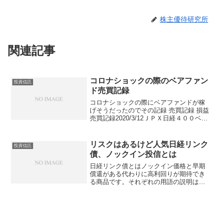
株主優待研究所
関連記事
コロナショックの際のベアファン
投資信託
ド売買記録
コロナショックの際にベアファンドが稼
げそうだったのでその記録 売買記録 損益
売買記録2020/3/12ＪＰＸ日経４００ベア
２倍上場投信（ダブルインバース）
146910株 買い59,500円日経平均ベア２倍
上場投信136010株＋10株買い...
リスクはあるけど人気日経リンク
投資信託
債、ノックイン投信とは
日経リンク債とはノックイン価格と早期
償還がある代わりに高利回りが期待でき
る商品です。それぞれの用語の説明は後
ほどするとして、一言で特徴を述べると
すれば「日経平均が１度も3割以上下がら
なければ高利回り」の商品です。ノック
イン価格とはノックイン...