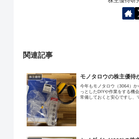
株主優待研
関連記事
モノタロウの株主優待が
株主優待
今年もモノタロウ（3064）
っとしたDIYや作業をする機
常備しておくと安心ですし、マ