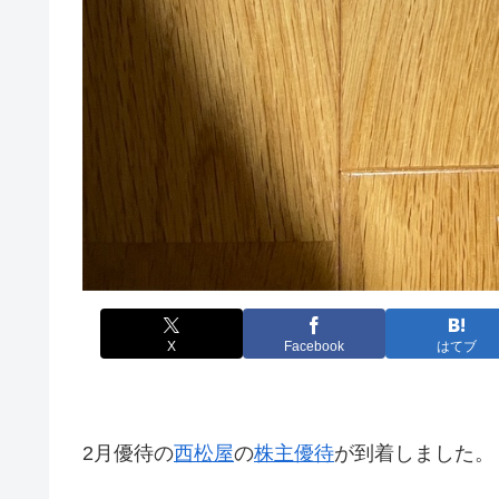
X
Facebook
はてブ
2月優待の
西松屋
の
株主優待
が到着しました。