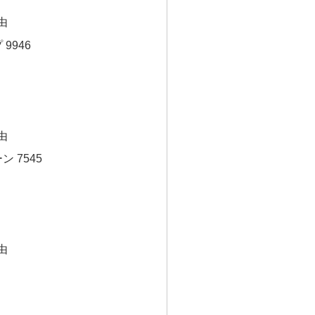
由
9946
由
ン 7545
由