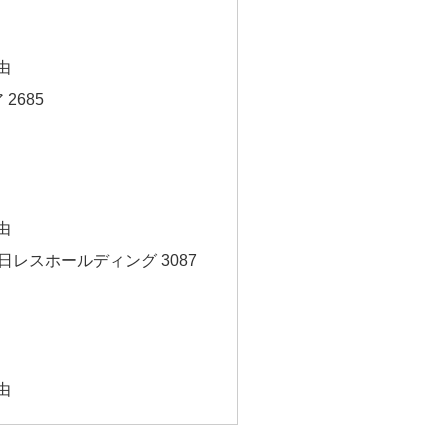
由
2685
由
日レスホールディング 3087
由