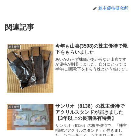
株主優待研究所
関連記事
今年も山喜(3598)の株主優待で靴
株主優待
下をもらいました
あいかわらず株価があがらない山喜です
が優待が到着しました。自分にとっては
半年に1回靴下をもらう株という感じで
す。株主優待内容100株で100円400株で
2500円+オーダーシャツ割引券2,500円
券 1枚こちらのオーダーシャツ割引券が
併用不...
サンリオ（8136）の株主優待で
株主優待
アクリルスタンドが届きました
【3年以上の長期保有特典】
サンリオ（8136）の株主優待で、「株主
様限定アクリルスタンド」が届きまし
た。ハローキティ、シナモロール、クロ