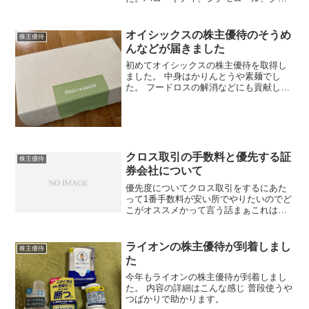
ミ、ポムポムプリン、リトルツインスタ
ーズ、ハンギョドン、ポチャッコ、マイ
メロディなど人気キャラクターが大集合
オイシックスの株主優待のそうめ
株主優待
した2026年版のデザ...
んなどが届きました
初めてオイシックスの株主優待を取得し
ました。 中身はかりんとうや素麺でし
た。 フードロスの解消などにも貢献して
おり、オイシックスらしさが出ていて良
いですね。
クロス取引の手数料と優先する証
株主優待
券会社について
優先度についてクロス取引をするにあた
って1番手数料が安い所でやりたいのでど
こがオススメかって言う話まぁこれはほ
とんどの方が今ご存知かと思うんですけ
どSMBC日興証券が1番貸株料がお得でし
かも、信用取引の手数料無料と、あと自
ライオンの株主優待が到着しまし
株主優待
分は普通にSBIと...
た
今年もライオンの株主優待が到着しまし
た。 内容の詳細はこんな感じ 普段使うや
つばかりで助かります。