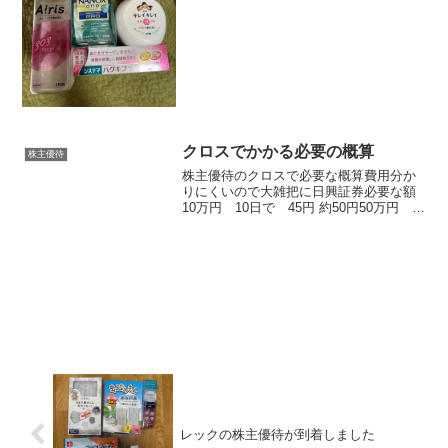
クロスでかかる必要の概算
株主優待
株主優待のクロスで必要な概算費用分か
りにくいので大雑把に日興証券必要な額
10万円 10日で 45円 約50円50万円
10日で 226円 約250円ただし、現物株
は一度制度買いからの現引きGMO10万
円 10日で 105円 約110円50万...
レックの株主優待が到着しました