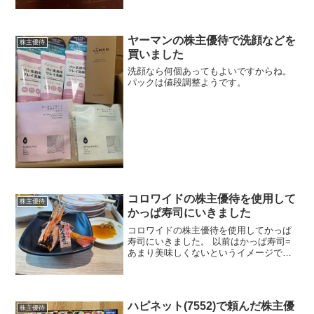
ヤーマンの株主優待で洗顔などを
株主優待
買いました
洗顔なら何個あってもよいですからね。
パックは値段調整ようです。
コロワイドの株主優待を使用して
株主優待
かっぱ寿司にいきました
コロワイドの株主優待を使用してかっぱ
寿司にいきました。 以前はかっぱ寿司=
あまり美味しくないというイメージでし
たけど、シャリもこだわっているようで
かなりおいしくなりましたね。 ネタもだ
いぶおいしくなったのですが、カットに
ムラがあるのでここら...
ハピネット(7552)で頼んだ株主優
株主優待