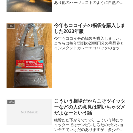
あり他のハーヴェストのように自然の中
にあるという感じではなかったです。 街
中にあるのか駐車場は室内で少し狭いで
す。 ロビーも綺麗です。 フロントの近
くにはお洒落な展示...
今年もココイチの福袋を購入しま
日記
した2023年版
今年もココイチの福袋を購入しました。
こちらは毎年恒例の2000円分の商品券と
インスタントカレーエコバックのセット
になります。エコバックは厚みがあっ
て、なかなか高級感があります。 イン
スタントカレーの棒カレーと野菜カレー
は去年と同じような...
こういう相場だからこそツイッタ
日記
ーなどの人の意見は聞いちゃダメ
だよなーという話
絶賛だだ下がりですが、こういう時にツ
イッターではナンピンしろだのポジショ
ン全力でいけだのありますが、多少の機