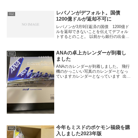
会損失があっても絶対にうのみして真似
してはダメですよね。
レバノンがデフォルト。国債
日記
1200億ドルが返却不可に
レバノンが3月9日返済の国債 1200億ド
ルを返却できないことを伝えてデフォル
トするとのこと。 以前から銀行の出金制
限をしていた。また、現在はレバノンの
現地通貨のみの引き出しが可能とのこ
と。外貨の圧倒的不足は免れない状態
ANAの卓上カレンダーが到着し
日記
ました
ANAのカレンダーが到着しました。 飛行
機のかっこいい写真のカレンダーとなっ
ていますカレンダーとなっています 出張
がなくなってしまったのでなかなか乗る
機会がないので残念です。なんとか頑張
ってほしいのでマイナスでもホールドし
ます。
今年もミスドのポケモン福袋を購
日記
入しました2023年版