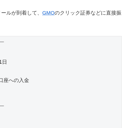
メールが到着して、
GMO
のクリック証券などに直接振


日

口座への入金


